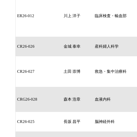
ER26-012
川上 洋子
臨床検査・輸血部
CR26-026
金城 泰幸
産科婦人科学
CR26-027
土田 崇博
救急・集中治療科
CRG26-028
森本 浩章
血液内科
CR26-025
長坂 昌平
脳神経外科