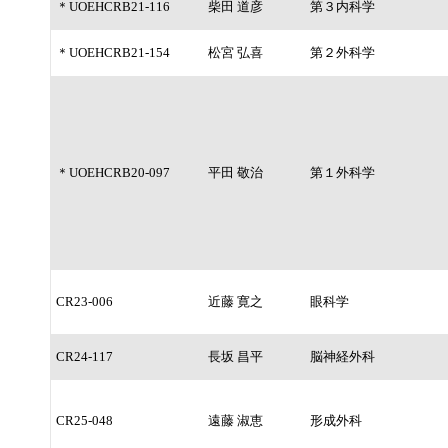
＊UOEHCRB21-116
柴田 道彦
第３内科学
＊UOEHCRB21-154
松宮 弘喜
第２外科学
＊UOEHCRB20-097
平田 敬治
第１外科学
CR23-006
近藤 寛之
眼科学
CR24-117
長坂 昌平
脳神経外科
CR25-048
遠藤 淑恵
形成外科