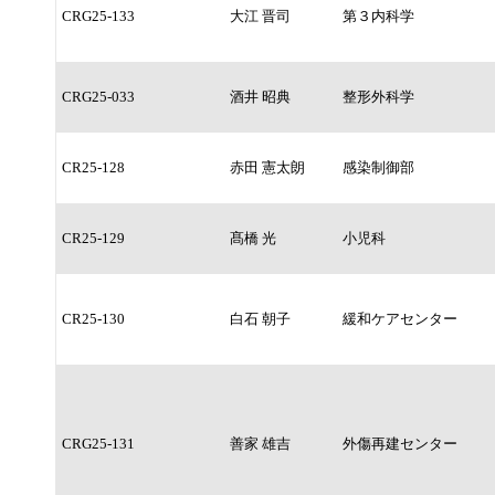
CRG25-133
大江 晋司
第３内科学
CRG25-033
酒井 昭典
整形外科学
CR25-128
赤田 憲太朗
感染制御部
CR25-129
髙橋 光
小児科
CR25-130
白石 朝子
緩和ケアセンター
CRG25-131
善家 雄吉
外傷再建センター