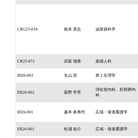
CRG25-034
柏木 英志
泌尿器科学
CR25-072
武富 瑠香
産婦人科
ID26-003
丸山 崇
第１生理学
消化管内科、肝胆膵内
ER26-002
荻野 学芳
科
ID26-001
森本 眞寿代
広域・発達看護学
ER26-001
松浦 祐介
広域・発達看護学