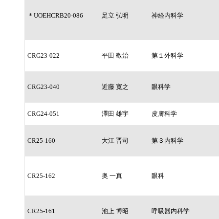
＊UOEHCRB20-086
足立 弘明
神経内科学
CRG23-022
平田 敬治
第１外科学
CRG23-040
近藤 寛之
眼科学
CRG24-051
澤田 雄宇
皮膚科学
CR25-160
大江 晋司
第３内科学
CR25-162
奥 一真
眼科
CR25-161
池上 博昭
呼吸器内科学