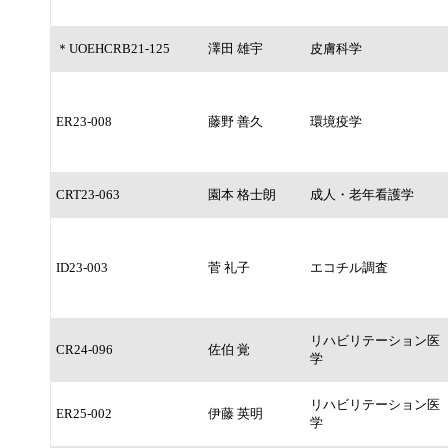
＊UOEHCRB21-125
澤田 雄宇
皮膚科学
ER23-008
藤野 善久
環境疫学
CRT23-063
園本 格士朗
成人・老年看護学
ID23-003
菅 礼子
エコチル調査
リハビリテーション医
CR24-096
佐伯 覚
学
リハビリテーション医
ER25-002
伊藤 英明
学