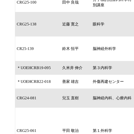
CRG25-100
田中 良哉
別講座
CRG25-138
近藤 寛之
眼科学
CR25-139
鈴木 恒平
脳神経外科学
＊UOEHCRB19-095
久米井 伸介
第３内科学
＊UOEHCRB22-018
善家 雄吉
外傷再建センター
CRG24-081
兒玉 直樹
脳神経内科、心療内科
CRG25-061
平田 敬治
第１外科学