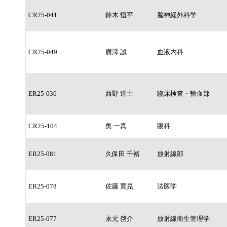
CR25-041
鈴木 恒平
脳神経外科学
CR25-049
廣澤 誠
血液内科
ER25-036
西野 達士
臨床検査・輸血部
CR25-104
奥 一真
眼科
ER25-081
久保田 千裕
放射線部
ER25-078
佐藤 寛晃
法医学
ER25-077
永元 啓介
放射線衛生管理学