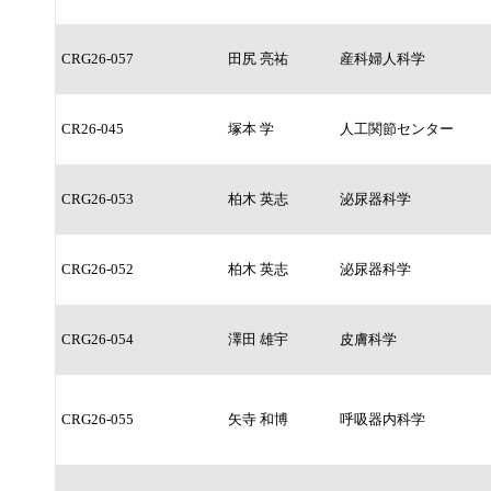
CRG26-057
田尻 亮祐
産科婦人科学
CR26-045
塚本 学
人工関節センター
CRG26-053
柏木 英志
泌尿器科学
CRG26-052
柏木 英志
泌尿器科学
CRG26-054
澤田 雄宇
皮膚科学
CRG26-055
矢寺 和博
呼吸器内科学