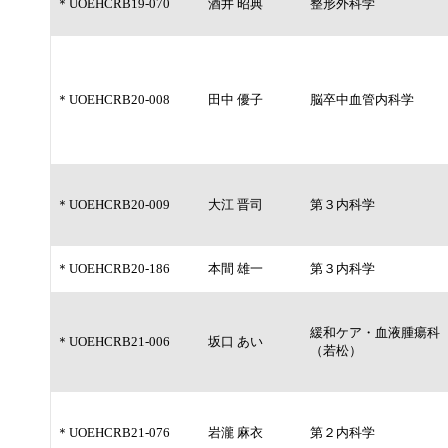
＊UOEHCRB19-070
酒井 昭典
整形外科学
＊UOEHCRB20-008
田中 優子
脳卒中血管内科学
＊UOEHCRB20-009
大江 晋司
第３内科学
＊UOEHCRB20-186
本間 雄一
第３内科学
緩和ケア・血液腫瘍科
＊UOEHCRB21-006
坂口 あい
（若松）
＊UOEHCRB21-076
岩瀧 麻衣
第２内科学