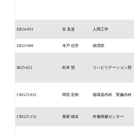
ER24-051
谷 直道
人間工学
ER25-069
寺戸 信芳
病理部
IK25-012
杉本 望
リハビリテーション部
CRG23-032
岡部 宏樹
循環器内科、腎臓内科
CRG25-132
善家 雄吉
外傷再建センター