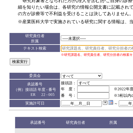
研究対象者となられた方(代理人を含む)がご自身の診
細を知りたい場合は、各研究の情報公開文書に記載され
の方が診療等で不利益を受けることは決してありません
※産業医科大学で実施されている研究に関する情報は、
研究責任者
所属
テキスト検索
※研究課題名、研究責任者、研究分担者の検索キ
委員会
接頭語：
承認番号
年 度：
※2022年
（例）接頭語 年度 - 番号
ER 22 - 005
番 号：
※3桁以内
実施許可日
～
承認番号
研究責任者
所属