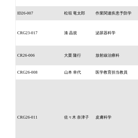
ID26-007
松垣 竜太郎
作業関連疾患予防学
CRG23-017
湊 晶規
泌尿器科学
CR26-006
大栗 隆行
放射線治療科
CRG26-008
山本 幸代
医学教育担当教員
CRG26-011
佐々木 奈津子
皮膚科学