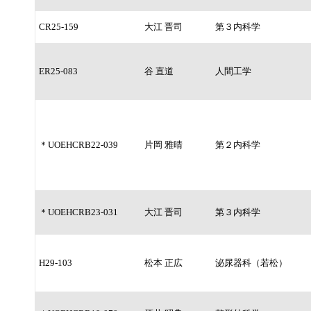
CR25-159
大江 晋司
第３内科学
ER25-083
谷 直道
人間工学
＊UOEHCRB22-039
片岡 雅晴
第２内科学
＊UOEHCRB23-031
大江 晋司
第３内科学
H29-103
松本 正広
泌尿器科（若松）