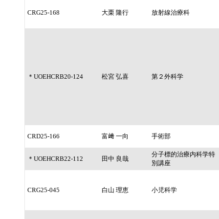
CRG25-168
大栗 隆行
放射線治療科
＊UOEHCRB20-124
松宮 弘喜
第２外科学
CRD25-166
富﨑 一向
手術部
分子標的治療内科学特
＊UOEHCRB22-112
田中 良哉
別講座
CRG25-045
白山 理恵
小児科学