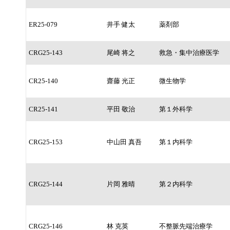
ER25-079
井手 健太
薬剤部
CRG25-143
尾崎 将之
救急・集中治療医学
CR25-140
齋藤 光正
微生物学
CR25-141
平田 敬治
第１外科学
CRG25-153
中山田 真吾
第１内科学
CRG25-144
片岡 雅晴
第２内科学
CRG25-146
林 克英
不整脈先端治療学