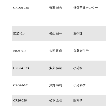
CRD26-035
善家 雄吉
外傷再建センター
ID25-014
横山 雄一
薬剤部
ER26-018
大河原 眞
公衆衛生学
CRG24-023
多久 佳祐
小児科
CRG24-101
深野 玲司
小児科学
CR26-036
松下 五佳
眼科学