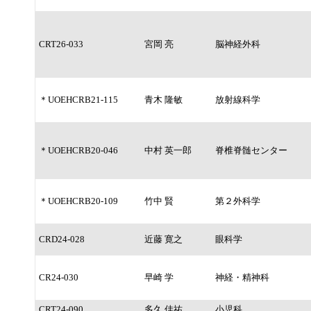
CRT26-033
宮岡 亮
脳神経外科
＊UOEHCRB21-115
青木 隆敏
放射線科学
＊UOEHCRB20-046
中村 英一郎
脊椎脊髄センター
＊UOEHCRB20-109
竹中 賢
第２外科学
CRD24-028
近藤 寛之
眼科学
CR24-030
早崎 学
神経・精神科
CRT24-090
多久 佳祐
小児科