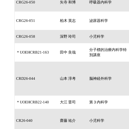
CRG26-050
矢寺 和博
呼吸器内科学
CRG26-051
柏木 英志
泌尿器科学
CRG26-058
深野 玲司
小児科学
分子標的治療内科学特
＊UOEHCRB21-163
田中 良哉
別講座
CRD26-044
山本 淳考
脳神経外科学
＊UOEHCRB22-140
大江 晋司
第３内科学
CR26-040
齋藤 祐介
小児科学