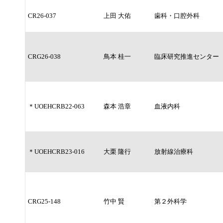
CR26-037
上田 大佑
歯科・口腔外科
CRG26-038
鳥本 桂一
臨床研究推進センター
＊UOEHCRB22-063
森本 浩章
血液内科
＊UOEHCRB23-016
大栗 隆行
放射線治療科
CRG25-148
竹中 賢
第２外科学