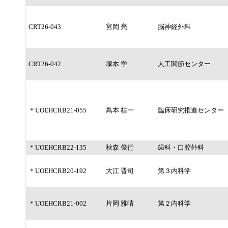
CRT26-043
宮岡 亮
脳神経外科
CRT26-042
塚本 学
人工関節センター
＊UOEHCRB21-055
鳥本 桂一
臨床研究推進センター
＊UOEHCRB22-135
秋森 俊行
歯科・口腔外科
＊UOEHCRB20-192
大江 晋司
第３内科学
＊UOEHCRB21-002
片岡 雅晴
第２内科学