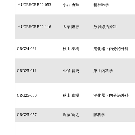
＊UOEHCRB22-053
小西 勇輝
精神医学
＊UOEHCRB22-116
大栗 隆行
放射線治療科
CRG24-061
秋山 泰樹
消化器・内分泌外科
CRD25-011
久保 智史
第１内科学
CRG25-050
秋山 泰樹
消化器・内分泌外科
CRG25-057
近藤 寛之
眼科学