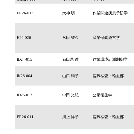
ER26-015
大神 明
作業関連疾患予防学
H26-026
永田 智久
産業保健経営学
ID24-015
石田尾 徹
作業環境計測制御学
IK26-004
山口 絢子
臨床検査・輸血部
ID26-012
中田 光紀
公衆衛生学
ER26-011
川上 洋子
臨床検査・輸血部