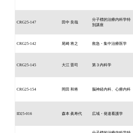
分子標的治療内科学特
CRG25-147
田中 良哉
別講座
CRG25-142
尾崎 将之
救急・集中治療医学
CRG25-145
大江 晋司
第３内科学
CRG25-154
岡田 和将
脳神経内科、心療内科
ID25-016
森本 眞寿代
広域・発達看護学
分子標的治療内科学特