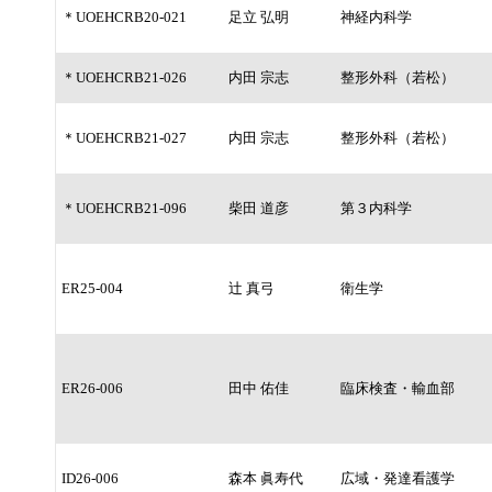
＊UOEHCRB20-021
足立 弘明
神経内科学
＊UOEHCRB21-026
内田 宗志
整形外科（若松）
＊UOEHCRB21-027
内田 宗志
整形外科（若松）
＊UOEHCRB21-096
柴田 道彦
第３内科学
ER25-004
辻 真弓
衛生学
ER26-006
田中 佑佳
臨床検査・輸血部
ID26-006
森本 眞寿代
広域・発達看護学