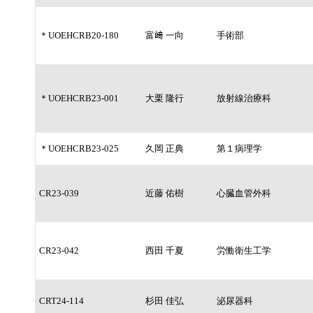
＊UOEHCRB20-180
富﨑 一向
手術部
＊UOEHCRB23-001
大栗 隆行
放射線治療科
＊UOEHCRB23-025
久岡 正典
第１病理学
CR23-039
近藤 佑樹
心臓血管外科
CR23-042
西田 千夏
労働衛生工学
CRT24-114
杉田 佳弘
泌尿器科