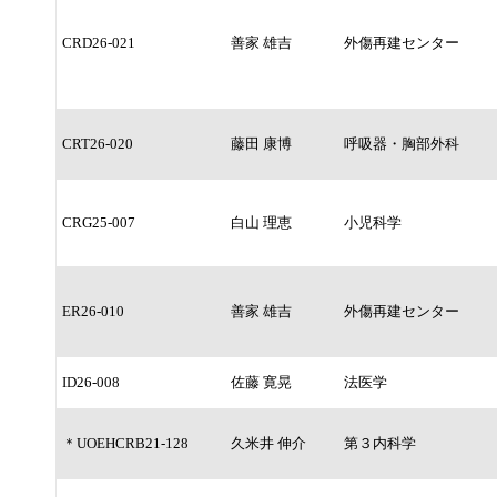
CRD26-021
善家 雄吉
外傷再建センター
CRT26-020
藤田 康博
呼吸器・胸部外科
CRG25-007
白山 理恵
小児科学
ER26-010
善家 雄吉
外傷再建センター
ID26-008
佐藤 寛晃
法医学
＊UOEHCRB21-128
久米井 伸介
第３内科学